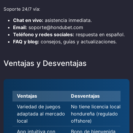
Soporte 24/7 vía:
Chat en vivo:
asistencia inmediata.
Email:
soporte@hondubet.com
Teléfono y redes sociales:
respuesta en español.
FAQ y blog:
consejos, guías y actualizaciones.
Ventajas y Desventajas
Ventajas
Desventajas
Variedad de juegos
No tiene licencia local
adaptada al mercado
hondureña (regulado
local
offshore)
App intuitiva con
Bono de bienvenida