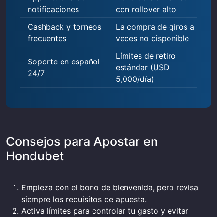
notificaciones
con rollover alto
Cashback y torneos
La compra de giros a
frecuentes
veces no disponible
Límites de retiro
Soporte en español
estándar (USD
24/7
5,000/día)
Consejos para Apostar en
Hondubet
Empieza con el bono de bienvenida, pero revisa
siempre los requisitos de apuesta.
Activa límites para controlar tu gasto y evitar