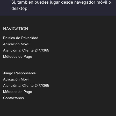
Sí, también puedes jugar desde navegador móvil o
desktop.
NAVIGATION
Política de Privacidad
Aplicación Móvil
Atención al Cliente 24/7/365
Métodos de Pago
Juego Responsable
Aplicación Móvil
Atención al Cliente 24/7/365
Métodos de Pago
Contáctanos