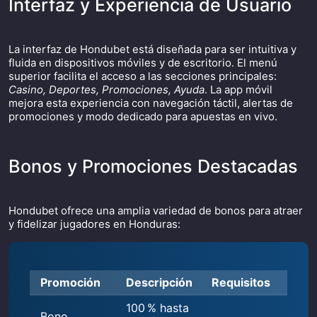
Interfaz y Experiencia de Usuario
La interfaz de Hondubet está diseñada para ser intuitiva y
fluida en dispositivos móviles y de escritorio. El menú
superior facilita el acceso a las secciones principales:
Casino, Deportes, Promociones, Ayuda
. La app móvil
mejora esta experiencia con navegación táctil, alertas de
promociones y modo dedicado para apuestas en vivo.
Bonos y Promociones Destacadas
Hondubet ofrece una amplia variedad de bonos para atraer
y fidelizar jugadores en Honduras:
Promoción
Descripción
Requisitos
100 % hasta
Bono