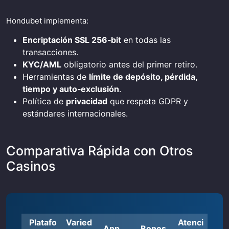
Hondubet implementa:
Encriptación SSL 256‑bit
en todas las
transacciones.
KYC/AML
obligatorio antes del primer retiro.
Herramientas de
límite de depósito, pérdida,
tiempo y auto‑exclusión
.
Política de
privacidad
que respeta GDPR y
estándares internacionales.
Comparativa Rápida con Otros
Casinos
Platafo
Varied
Atenci
App
Bonos