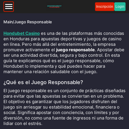
Inscripción
Login
Main
/
Juego Responsable
Hondubet Casino
es una de las plataformas más conocidas
en Honduras para apuestas deportivas y juegos de casino
en línea. Pero más allá del entretenimiento, la empresa
promueve activamente el
juego responsable
. Apostar debe
ser una actividad divertida, segura y bajo control. En esta
guía te explicamos qué es el juego responsable, cómo
Hondubet lo implementa y qué puedes hacer para
mantener una relación saludable con el juego.
¿Qué es el Juego Responsable?
El juego responsable es un conjunto de prácticas diseñadas
para evitar que las apuestas se conviertan en un problema.
El objetivo es garantizar que los jugadores disfruten del
juego sin arriesgar su estabilidad emocional, financiera o
social. Significa apostar con conciencia, con límites y por
diversión, no como una fuente de ingresos ni una forma de
lidiar con el estrés.